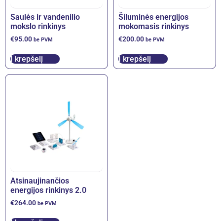
Saulės ir vandenilio
Šiluminės energijos
mokslo rinkinys
mokomasis rinkinys
€
95.00
€
200.00
be PVM
be PVM
Į krepšelį
Į krepšelį
Atsinaujinančios
energijos rinkinys 2.0
€
264.00
be PVM