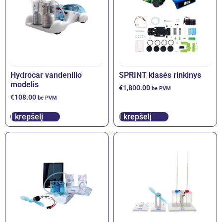
Hydrocar vandenilio
SPRINT klasės rinkinys
modelis
€
1,800.00
be PVM
€
108.00
be PVM
Į krepšelį
Į krepšelį