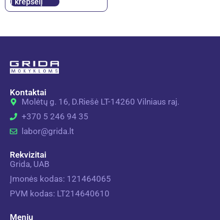
Į krepšelį
Kontaktai
Molėtų g. 16, D.Riešė LT-14260 Vilniaus raj.
+370 5 246 94 35
labor@grida.lt
Rekvizitai
Grida, UAB
Įmonės kodas: 121464065
PVM kodas: LT214640610
Meniu