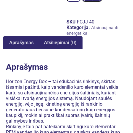
SKU
FCJJ-40
Kategorija:
Atsinaujinanti
energetika
Aprašymas
Atsiliepimai (0)
Aprašymas
Horizon Energy Box – tai edukacinis rinkinys, skirtas
išsamiai pažinti, kaip vandenilio kuro elementai veikia
kartu su atsinaujinančios energijos šaltiniais, kuriant
visiškai tvarią energijos sistemą. Naudojant saulės
energiją, vėjo jėgą, kinetinę energiją iš rankinio
generatoriaus bei superkondensatorių kaip energijos
kaupiklį, mokiniai praktiškai supras įvairių šaltinių
galimybes ir ribas.
Rinkinyje taip pat pateikiami skirtingi kuro elementai:
PEM vandenilio kuro elementas, druskos vandens kuro