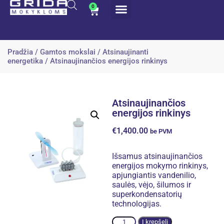
0
Pradžia
/
Gamtos mokslai
/
Atsinaujinanti
energetika
/ Atsinaujinančios energijos rinkinys
Atsinaujinančios
energijos rinkinys
€
1,400.00
be PVM
Išsamus atsinaujinančios
energijos mokymo rinkinys,
apjungiantis vandenilio,
saulės, vėjo, šilumos ir
superkondensatorių
technologijas.
Alternative:
Į krepšelį