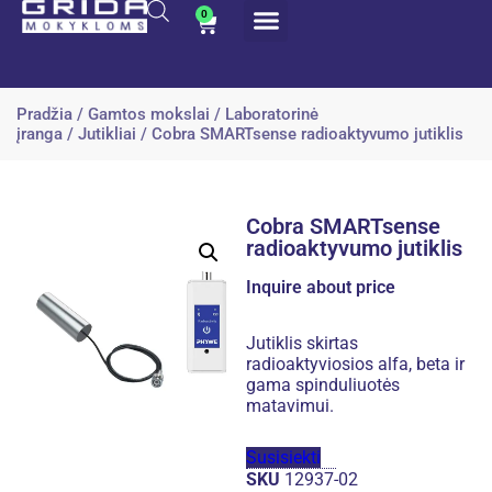
0
Pradžia
/
Gamtos mokslai
/
Laboratorinė
įranga
/
Jutikliai
/ Cobra SMARTsense radioaktyvumo jutiklis
Cobra SMARTsense
radioaktyvumo jutiklis
Inquire about price
Jutiklis skirtas
radioaktyviosios alfa, beta ir
gama spinduliuotės
matavimui.
Susisiekti
SKU
12937-02