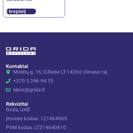
Į krepšelį
Kontaktai
Molėtų g. 16, D.Riešė LT-14260 Vilniaus raj.
+370 5 246 94 35
labor@grida.lt
Rekvizitai
Grida, UAB
Įmonės kodas: 121464065
PVM kodas: LT214640610