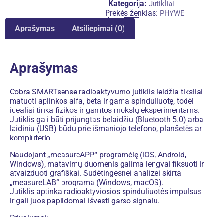
Kategorija:
Jutikliai
Prekės ženklas:
PHYWE
Aprašymas
Atsiliepimai (0)
Aprašymas
Cobra SMARTsense radioaktyvumo jutiklis leidžia tiksliai
matuoti aplinkos alfa, beta ir gama spinduliuotę, todėl
idealiai tinka fizikos ir gamtos mokslų eksperimentams.
Jutiklis gali būti prijungtas belaidžiu (Bluetooth 5.0) arba
laidiniu (USB) būdu prie išmaniojo telefono, planšetės ar
kompiuterio.
Naudojant „measureAPP“ programėlę (iOS, Android,
Windows), matavimų duomenis galima lengvai fiksuoti ir
atvaizduoti grafiškai. Sudėtingesnei analizei skirta
„measureLAB“ programa (Windows, macOS).
Jutiklis aptinka radioaktyviosios spinduliuotės impulsus
ir gali juos papildomai išvesti garso signalu.