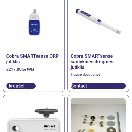
Cobra SMARTsense ORP
Cobra SMARTsense
jutiklis
santykinės drėgmės
jutiklis
€
217.00
be PVM
Inquire about price
Į krepšelį
Contact