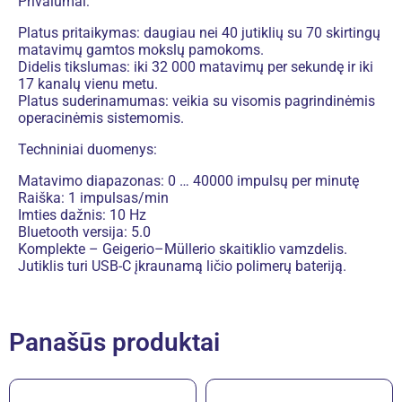
Privalumai:
Platus pritaikymas: daugiau nei 40 jutiklių su 70 skirtingų
matavimų gamtos mokslų pamokoms.
Didelis tikslumas: iki 32 000 matavimų per sekundę ir iki
17 kanalų vienu metu.
Platus suderinamumas: veikia su visomis pagrindinėmis
operacinėmis sistemomis.
Techniniai duomenys:
Matavimo diapazonas: 0 … 40000 impulsų per minutę
Raiška: 1 impulsas/min
Imties dažnis: 10 Hz
Bluetooth versija: 5.0
Komplekte – Geigerio–Müllerio skaitiklio vamzdelis.
Jutiklis turi USB-C įkraunamą ličio polimerų bateriją.
Panašūs produktai