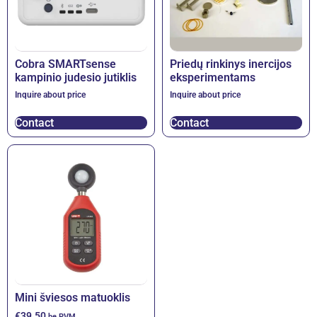
Cobra SMARTsense
Priedų rinkinys inercijos
kampinio judesio jutiklis
eksperimentams
Inquire about price
Inquire about price
Contact
Contact
Mini šviesos matuoklis
€
39.50
be PVM