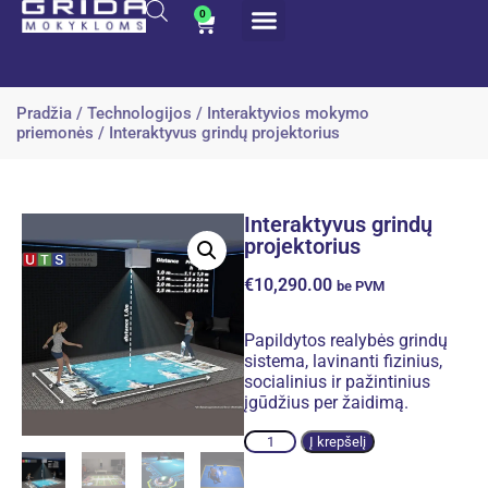
0
Pradžia
/
Technologijos
/
Interaktyvios mokymo
priemonės
/ Interaktyvus grindų projektorius
Interaktyvus grindų
projektorius
€
10,290.00
be PVM
Papildytos realybės grindų
sistema, lavinanti fizinius,
socialinius ir pažintinius
įgūdžius per žaidimą.
Alternative:
Į krepšelį