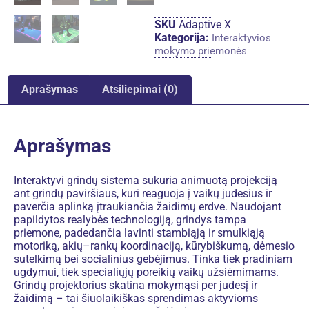
SKU
Adaptive X
Kategorija:
Interaktyvios
mokymo priemonės
Aprašymas
Atsiliepimai (0)
Aprašymas
Interaktyvi grindų sistema sukuria animuotą projekciją
ant grindų paviršiaus, kuri reaguoja į vaikų judesius ir
paverčia aplinką įtraukiančia žaidimų erdve. Naudojant
papildytos realybės technologiją, grindys tampa
priemone, padedančia lavinti stambiąją ir smulkiąją
motoriką, akių–rankų koordinaciją, kūrybiškumą, dėmesio
sutelkimą bei socialinius gebėjimus. Tinka tiek pradiniam
ugdymui, tiek specialiųjų poreikių vaikų užsiėmimams.
Grindų projektorius skatina mokymąsi per judesį ir
žaidimą – tai šiuolaikiškas sprendimas aktyvioms