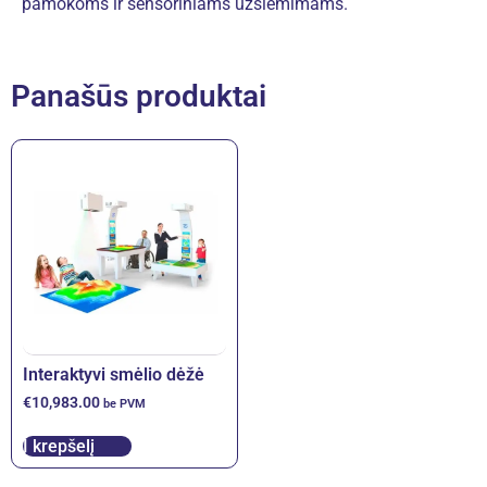
pamokoms ir sensoriniams užsiėmimams.
Panašūs produktai
Interaktyvi smėlio dėžė
€
10,983.00
be PVM
Į krepšelį