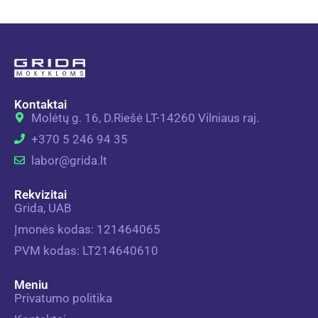
Kontaktai
Molėtų g. 16, D.Riešė LT-14260 Vilniaus raj.
+370 5 246 94 35
labor@grida.lt
Rekvizitai
Grida, UAB
Įmonės kodas: 121464065
PVM kodas: LT214640610
Meniu
Privatumo politika