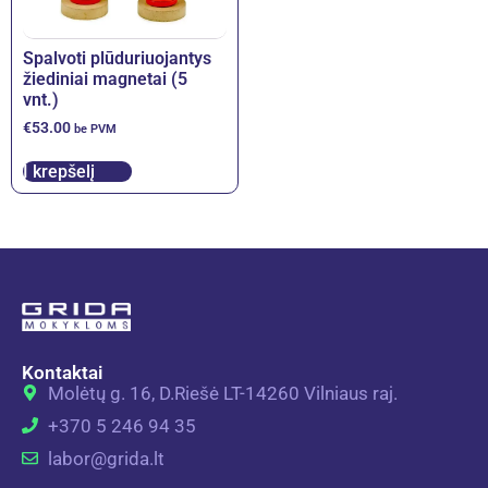
Spalvoti plūduriuojantys
žiediniai magnetai (5
vnt.)
€
53.00
be PVM
Į krepšelį
Kontaktai
Molėtų g. 16, D.Riešė LT-14260 Vilniaus raj.
+370 5 246 94 35
labor@grida.lt