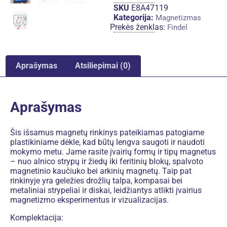
SKU
E8A47119
Kategorija:
Magnetizmas
Prekės ženklas:
Findel
Aprašymas
Atsiliepimai (0)
Aprašymas
Šis išsamus magnetų rinkinys pateikiamas patogiame
plastikiniame dėkle, kad būtų lengva saugoti ir naudoti
mokymo metu. Jame rasite įvairių formų ir tipų magnetus
– nuo alnico strypų ir žiedų iki feritinių blokų, spalvoto
magnetinio kaučiuko bei arkinių magnetų. Taip pat
rinkinyje yra geležies drožlių talpa, kompasai bei
metaliniai strypeliai ir diskai, leidžiantys atlikti įvairius
magnetizmo eksperimentus ir vizualizacijas.
Komplektacija: