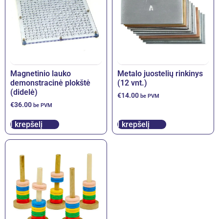
Magnetinio lauko
Metalo juostelių rinkinys
demonstracinė plokštė
(12 vnt.)
(didelė)
€
14.00
be PVM
€
36.00
be PVM
Į krepšelį
Į krepšelį