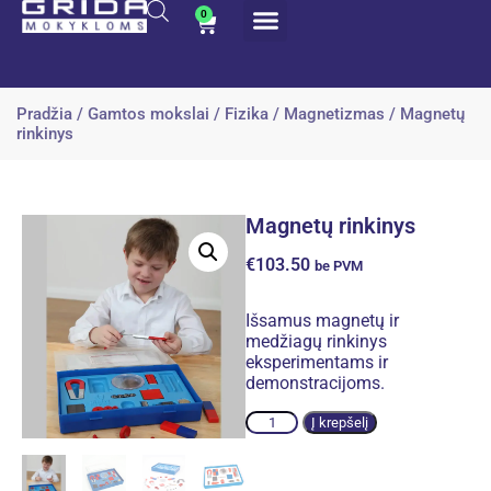
0
Pradžia
/
Gamtos mokslai
/
Fizika
/
Magnetizmas
/ Magnetų
rinkinys
Magnetų rinkinys
€
103.50
be PVM
Išsamus magnetų ir
medžiagų rinkinys
eksperimentams ir
demonstracijoms.
Alternative:
Į krepšelį