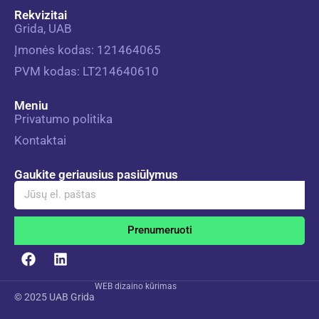
Rekvizitai
Grida, UAB
Įmonės kodas: 121464065
PVM kodas: LT214640610
Meniu
Privatumo politika
Kontaktai
Gaukite geriausius pasiūlymus
Prenumeruoti
Alternative:
WEB dizaino kūrimas
© 2025 UAB
Grida