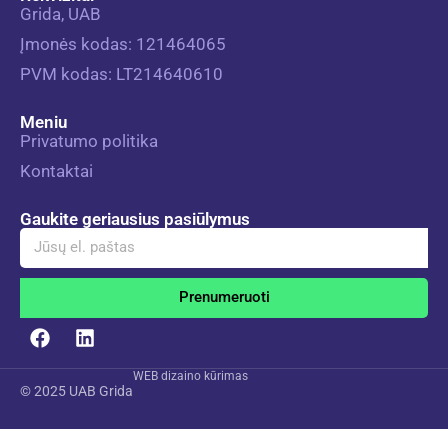
Grida, UAB
Įmonės kodas: 121464065
PVM kodas: LT214640610
Meniu
Privatumo politika
Kontaktai
Gaukite geriausius pasiūlymus
Prenumeruoti
Alternative:
WEB dizaino kūrimas
© 2025 UAB
Grida